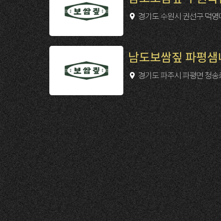
경기도 수원시 권선구 덕영대로 
남도보쌈짚 파평샘내점
경기도 파주시 파평면 청송로 