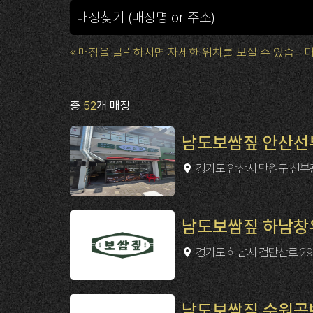
※ 매장을 클릭하시면 자세한 위치를 보실 수 있습니다
총
52
개 매장
남도보쌈짚 안산선
경기도 안산시 단원구 선부광
남도보쌈짚 하남창우점
경기도 하남시 검단산로 29
남도보쌈짚 수원곡반