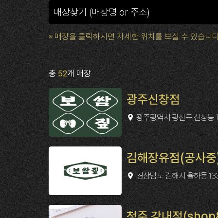
※ 매장을 클릭하시면 자세한 위치를 보실 수 있습니다
총
52
개 매장
광주신창점
광주광역시 광산구 신창동 123
김해장유점(공사중
경상남도 김해시 율하동 1337
청주 강내점(shop&