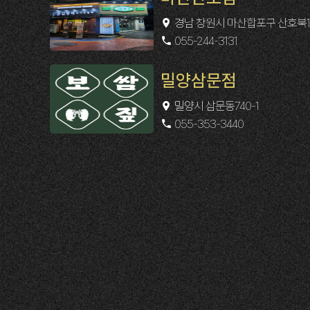
경남 창원시 마산합포구 산호북17
055-244-3131
밀양삼문점
밀양시 삼문동740-1
055-353-3440