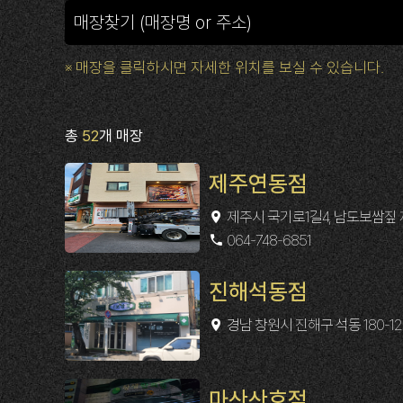
※ 매장을 클릭하시면 자세한 위치를 보실 수 있습니다.
총
52
개 매장
제주연동점
제주시 국기로1길4, 남도보쌈짚
064-748-6851
진해석동점
경남 창원시 진해구 석동 180-12
마산산호점