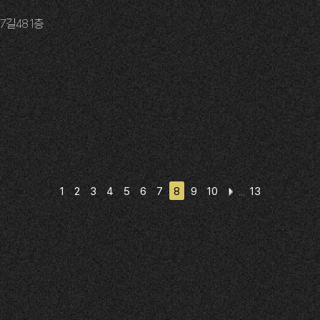
길48 1층
1
2
3
4
5
6
7
8
9
10
13
,,,