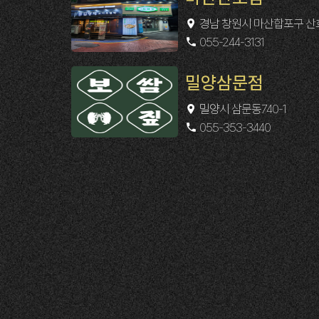
경남 창원시 마산합포구 산호
055-244-3131
밀양삼문점
밀양시 삼문동740-1
055-353-3440