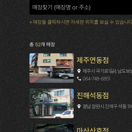
※ 매장을 클릭하시면 자세한 위치를 보실 수 있습니다
총
52
개 매장
제주연동점
제주시 국기로1길4, 남도
064-748-6851
진해석동점
경남 창원시 진해구 석동 180
마산산호점