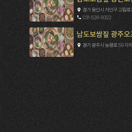
경기 용인시 처인구 고림로7
031-526-9322
남도보쌈짚 광주오
경기 광주시 능평로 59 지하