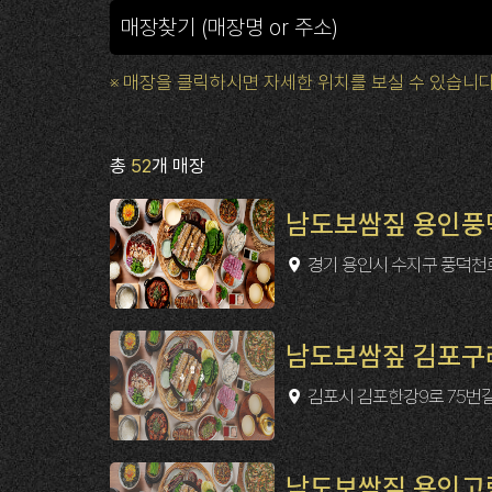
※ 매장을 클릭하시면 자세한 위치를 보실 수 있습니다
총
52
개 매장
남도보쌈짚 용인풍
경기 용인시 수지구 풍덕천로1
남도보쌈짚 김포구
김포시 김포한강9로 75번길1
남도보쌈짚 용인고