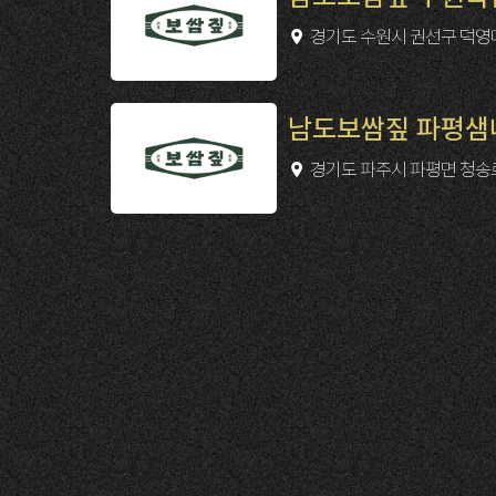
경기도 수원시 권선구 덕영대로 
남도보쌈짚 파평샘내점
경기도 파주시 파평면 청송로 