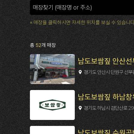
※ 매장을 클릭하시면 자세한 위치를 보실 수 있습니다
총
52
개 매장
남도보쌈짚 안산선
경기도 안산시 단원구 선부광
남도보쌈짚 하남창우점
경기도 하남시 검단산로 29
남도보쌈짚 수원곡반