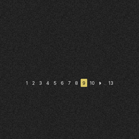
1
2
3
4
5
6
7
8
9
10
13
,,,