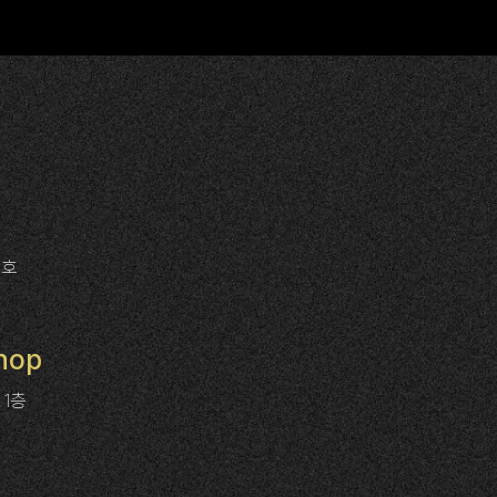
1호
hop
 1층