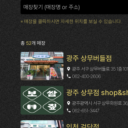
※ 매장을 클릭하시면 자세한 위치를 보실 수 있습니다.
총
52
개 매장
광주 상무버들점
광주 서구 상무버들로 35 1층 10
062-400-2606
광주 상무점 shop&s
광주광역시 서구 상무화원로 36,
062-651-3447
인천 검단점