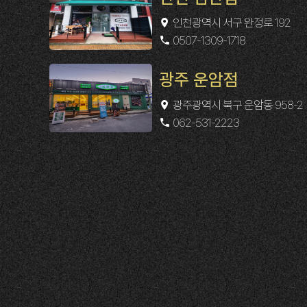
인천광역시 서구 완정로 192
0507-1309-1718
광주 운암점
광주광역시 북구 운암동 958-2
062-531-2223