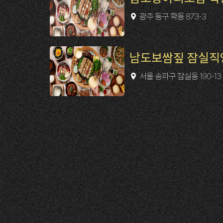
광주 동구 학동 873-3
남도보쌈짚 잠실직
서울 송파구 잠실동 190-13