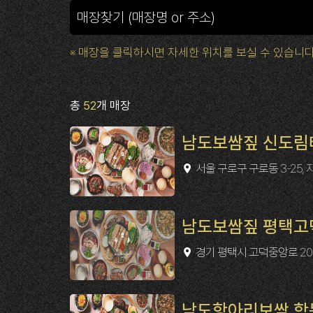
※ 매장을 클릭하시면 자세한 위치를 보실 수 있습니다
총
52
개 매장
남도보쌈짚 신도림
서울 구로구 구로동 3-25, 
남도보쌈짚 평택고
경기 평택시 고덕중앙로 200-
남도항아리보쌈 학