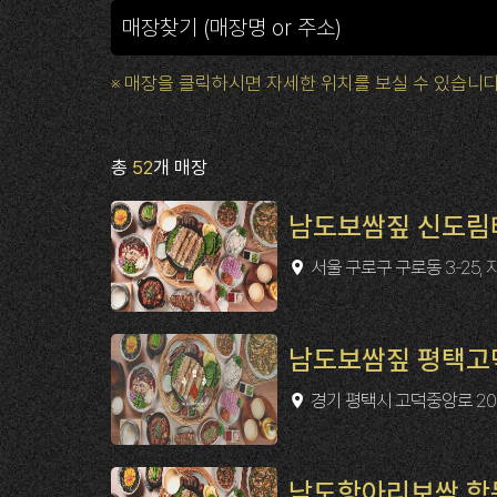
※ 매장을 클릭하시면 자세한 위치를 보실 수 있습니다
총
52
개 매장
남도보쌈짚 신도림
서울 구로구 구로동 3-25, 
남도보쌈짚 평택고
경기 평택시 고덕중앙로 200-
남도항아리보쌈 학