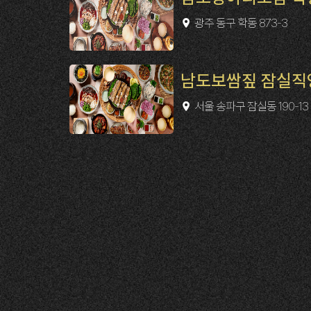
광주 동구 학동 873-3
남도보쌈짚 잠실직
서울 송파구 잠실동 190-13