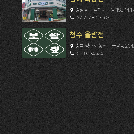
경상남도 김해시 외동1183-14, 1
0507-1480-3368
청주 율량점
충북 청주시 청원구 율량동 2047
010-9234-4149