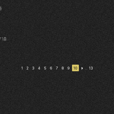
층
 1층
1
2
3
4
5
6
7
8
9
10
13
,,,