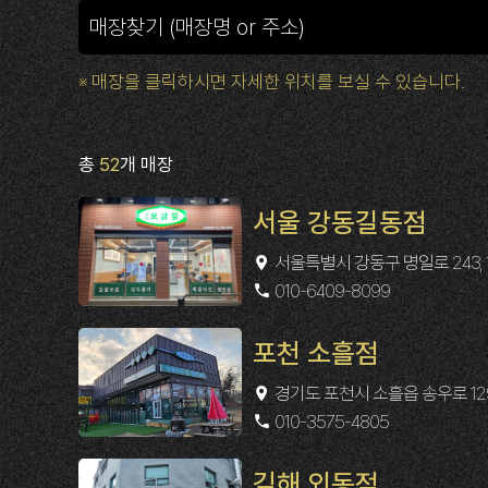
※ 매장을 클릭하시면 자세한 위치를 보실 수 있습니다.
총
52
개 매장
서울 강동길동점
서울특별시 강동구 명일로 243, 
010-6409-8099
포천 소흘점
경기도 포천시 소흘읍 송우로 129,
010-3575-4805
김해 외동점