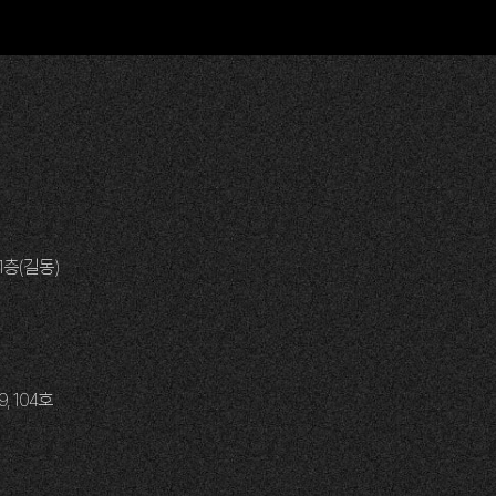
1층(길동)
 104호