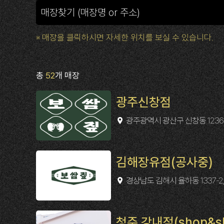
※ 매장을 클릭하시면 자세한 위치를 보실 수 있습니다.
총
52
개 매장
광주신창점
광주광역시 광산구 신창동 1236-1
김해장유점(공사중)
경상남도 김해시 율하동 1337-2,
청주 강내점(shop&s