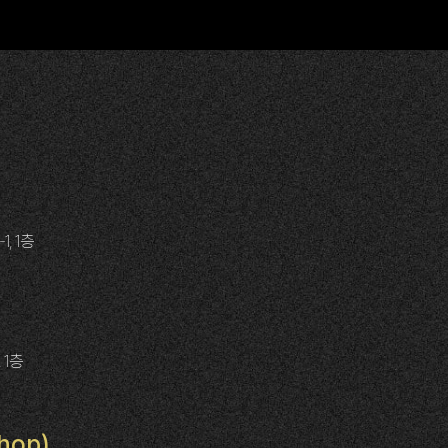
, 1층
 1층
hop)