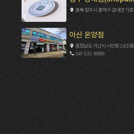
충북 청주시 흥덕구 강내면 가로
아산 온양점
충청남도 아산시 시민로 243,1층
041-532-8886