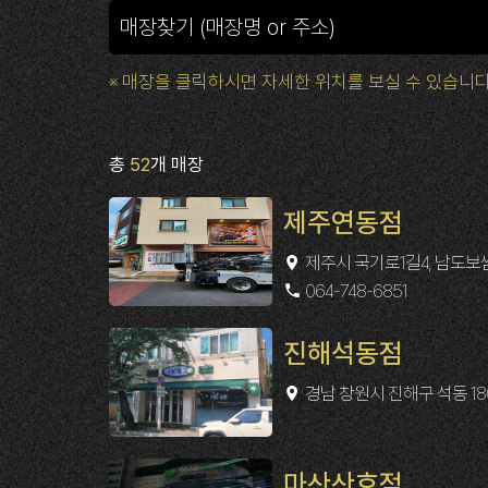
※ 매장을 클릭하시면 자세한 위치를 보실 수 있습니다
총
52
개 매장
제주연동점
제주시 국기로1길4, 남도
064-748-6851
진해석동점
경남 창원시 진해구 석동 180
마산산호점