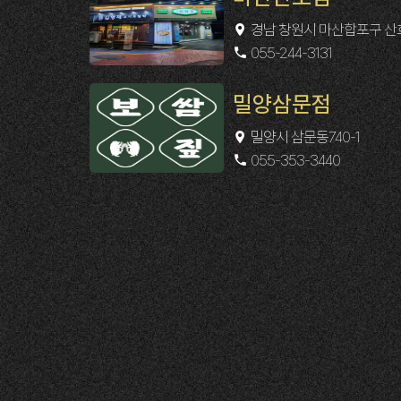
경남 창원시 마산합포구 산호
055-244-3131
밀양삼문점
밀양시 삼문동740-1
055-353-3440