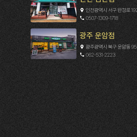
인천광역시 서구 완정로 19
0507-1309-1718
광주 운암점
광주광역시 북구 운암동 95
062-531-2223