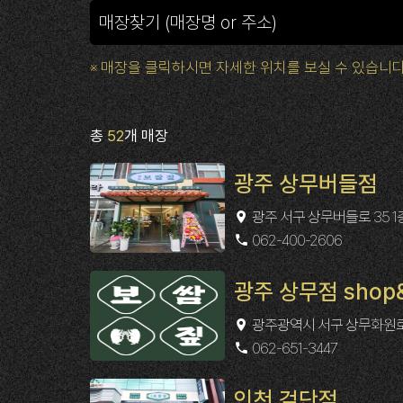
※ 매장을 클릭하시면 자세한 위치를 보실 수 있습니다
총
52
개 매장
광주 상무버들점
광주 서구 상무버들로 35 1층
062-400-2606
광주 상무점 shop
광주광역시 서구 상무화원로 3
062-651-3447
인천 검단점