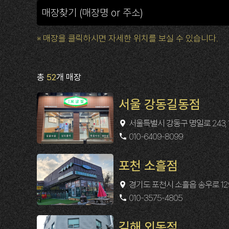
※ 매장을 클릭하시면 자세한 위치를 보실 수 있습니다.
총
52
개 매장
서울 강동길동점
서울특별시 강동구 명일로 243, 
010-6409-8099
포천 소흘점
경기도 포천시 소흘읍 송우로 129,
010-3575-4805
김해 외동점