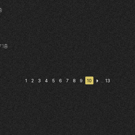
층
 1층
1
2
3
4
5
6
7
8
9
10
13
,,,