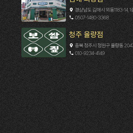
경상남도 김해시 외동1183-14, 1
0507-1480-3368
청주 율량점
충북 청주시 청원구 율량동 2047
010-9234-4149