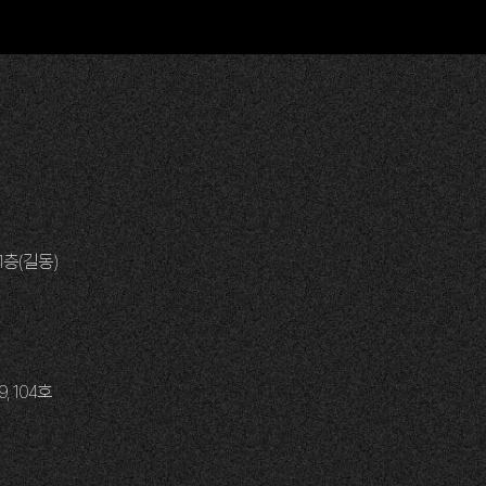
1층(길동)
 104호