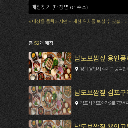
※ 매장을 클릭하시면 자세한 위치를 보실 수 있습니다
총
52
개 매장
남도보쌈짚 용인풍
경기 용인시 수지구 풍덕천로1
남도보쌈짚 김포구
김포시 김포한강9로 75번길1
남도보쌈짚 용인고