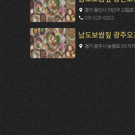
경기 용인시 처인구 고림로7
031-526-9322
남도보쌈짚 광주오
경기 광주시 능평로 59 지하