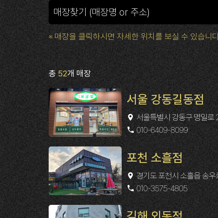
※ 매장을 클릭하시면 자세한 위치를 보실 수 있습니다
총
52
개 매장
서울 강동길동점
서울특별시 강동구 명일로 24
010-6409-8099
포천 소흘점
경기도 포천시 소흘읍 송우로 1
010-3575-4805
김해 외동점