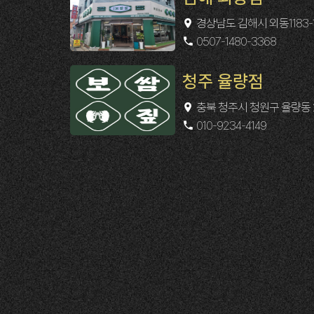
경상남도 김해시 외동1183-14
0507-1480-3368
청주 율량점
충북 청주시 청원구 율량동 2
010-9234-4149