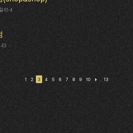
61-4
점
43
1
2
3
4
5
6
7
8
9
10
13
,,,