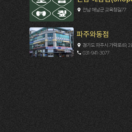
전남 해남군 교육청길77
파주와동점
경기도 파주시 가락로49, 
031-941-3077