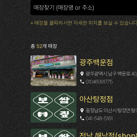
※ 매장을 클릭하시면 자세한 위치를 보실 수 있습니다
총
52
개 매장
광주백운점
광주광역시 남구 백운로 40,
01046091775
아산탕정점
충청남도 아산시 탕정면 탕정면
041-548-5161
전남 해남점(shop&